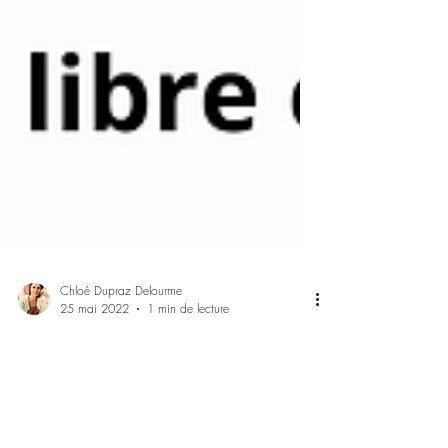
Chloé Dupraz Delourme
25 mai 2022
1 min de lecture
Dialogue avec Delphine
GOUTEUX et Chloé DEL'ORTE