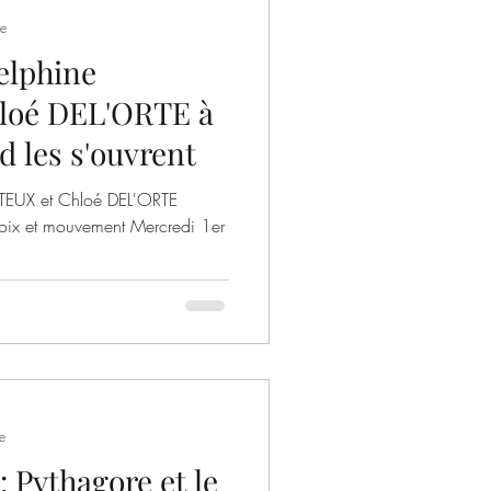
re
elphine
loé DEL'ORTE à
d les s'ouvrent
TEUX et Chloé DEL'ORTE
oix et mouvement Mercredi 1er
e
 Pythagore et le