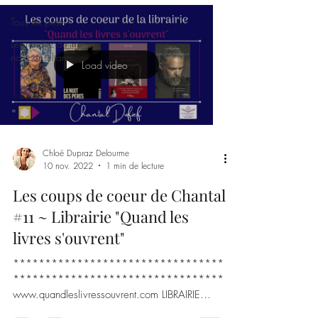
Tous les posts
Les rendez de
nos consultants
Load video
Chloé Dupraz Delourme
10 nov. 2022
1 min de lecture
Les coups de coeur de Chantal
#11 ~ Librairie "Quand les
livres s'ouvrent"
*********************************
*********************************
www.quandleslivressouvrent.com LIBRAIRIE
"QUAND LES LIVRES S'OUVRENT"...