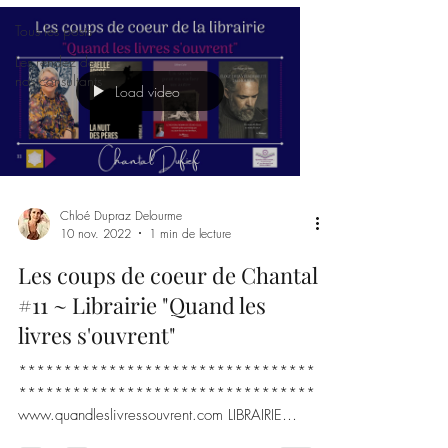
Tous les posts
Les rendez de
nos consultants
Load video
Chloé Dupraz Delourme
10 nov. 2022
1 min de lecture
Les coups de coeur de Chantal
#11 ~ Librairie "Quand les
livres s'ouvrent"
*********************************
*********************************
www.quandleslivressouvrent.com LIBRAIRIE
"QUAND LES LIVRES S'OUVRENT"...