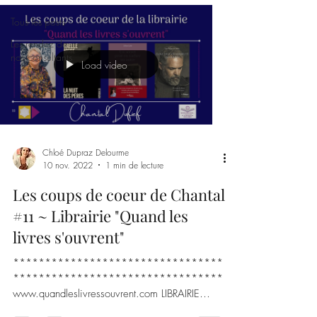
Tous les posts
Les rendez de
nos consultants
Load video
Chloé Dupraz Delourme
10 nov. 2022
1 min de lecture
Les coups de coeur de Chantal
#11 ~ Librairie "Quand les
livres s'ouvrent"
*********************************
*********************************
www.quandleslivressouvrent.com LIBRAIRIE
"QUAND LES LIVRES S'OUVRENT"...