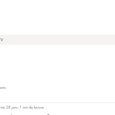
TV
ants
rme
28 janv.
1 min de lecture