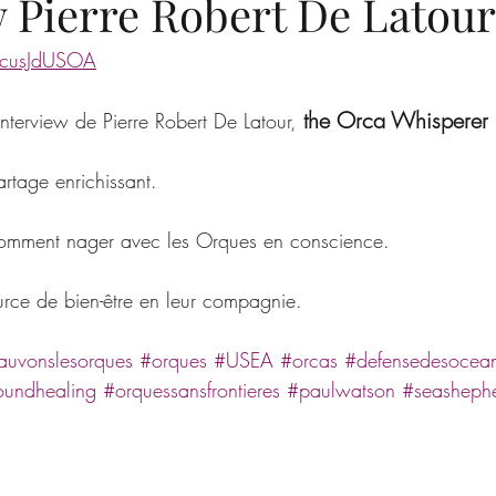
w Pierre Robert De Latour
6cusJdUSOA
the Orca Whisperer
nterview de Pierre Robert De Latour, 
rtage enrichissant. 
mment nager avec les Orques en conscience. 
urce de bien-être en leur compagnie. 
auvonslesorques
#orques
#USEA
#orcas
#defensedesocea
oundhealing
#orquessansfrontieres
#paulwatson
#seashephe