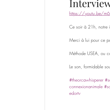
Intervie
https://youtu.be/m
Ce soir à 21h, notre i
Merci à lui pour ce pa
Méthode USEA, ou co
Le son, formidable so
#theorcawhisperer
#s
connexionanimale
#s
edortv