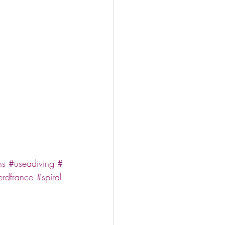
ns
#useadiving
#
rdfrance
#spiral