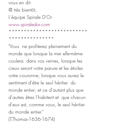
vous en dit.
@ très bientôt,
L'équipe Spirale D'Or 
www.spiraledor.com
**************************
***************
"Vous  ne profiterez pleinement du 
monde que lorsque la mer elle-même 
coulera  dans vos veines, lorsque les 
cieux seront votre parure et les étoiles  
votre couronne; lorsque vous aurez le 
sentiment d'être le seul héritier  du 
monde entier; et ce d'autant plus que 
d'autres êtres l'habitent et  que chacun 
d'eux est, comme vous, le seul héritier 
du monde entier."
(T.Thomas-1636-1674) 