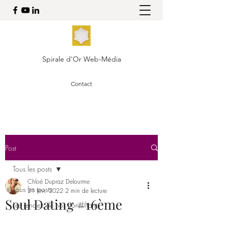
Spirale d'Or Web-Média
Contact
Post
Tous les posts
Chloé Dupraz Delourme
Tous les posts
21 févr. 2022
2 min de lecture
Soul Dating #16ème
Les rendez de nos consultants