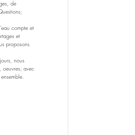
ges, de 
Questions; 
.
d’eau compte et 
rtages et 
ous proposons 
jours, nous 
, oeuvres; avec 
s ensemble. 