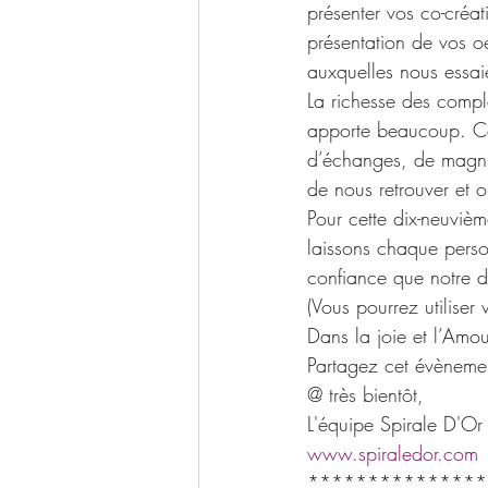
présenter vos co-créa
présentation de vos oe
auxquelles nous essai
La richesse des compl
apporte beaucoup. Cet
d’échanges, de magnif
de nous retrouver et o
Pour cette dix-neuvièm
laissons chaque perso
confiance que notre d
(Vous pourrez utiliser
Dans la joie et l’Amou
Partagez cet évènemen
@ très bientôt,
L'équipe Spirale D'Or
www.spiraledor.com
***************