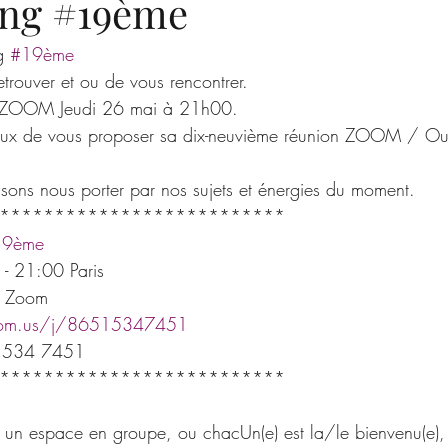
ing #19ème
g 
#19ème
etrouver et ou de vous rencontrer.
g ZOOM Jeudi 26 mai à 21h00.
reux de vous proposer sa dix-neuvième réunion ZOOM / Ou
issons nous porter par nos sujets et énergies du moment.
**************************
19ème
- 21:00 Paris
on Zoom
oom.us/j/86515347451
 1534 7451
**************************
un espace en groupe, ou chacUn(e) est la/le bienvenu(e)