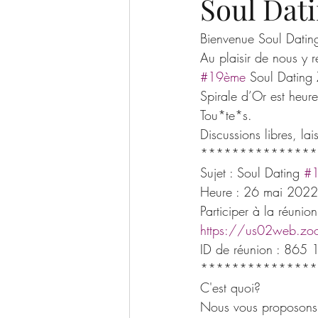
Soul Dat
Bienvenue Soul Datin
Au plaisir de nous y r
#19ème
 Soul Datin
Spirale d’Or est heu
Tou*te*s.
Discussions libres, la
***************
Sujet : Soul Dating 
#
Heure : 26 mai 2022 
Participer à la réuni
https://us02web.z
ID de réunion : 865
***************
C'est quoi?
Nous vous proposons 