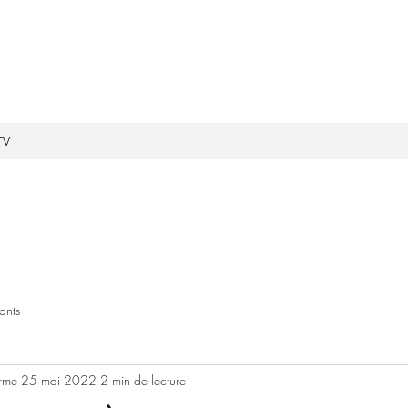
TV
ants
rme
25 mai 2022
2 min de lecture