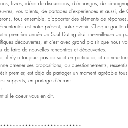
tions, livres, idées de discussions, d’échanges, de témoigna
uvres, vos talents, de partages d'expériences et aussi, de 
erons, tous ensemble, d’apporter des éléments de réponses
émentarités est notre présent, notre avenir. Chaque goutte 
te première année de Soul Dating était merveilleuse de pa
iques découvertes, et c'est avec grand plaisir que nous v
u de faire de nouvelles rencontres et découvertes.
e, il n'y a toujours pas de sujet en particulier, et comme tou
nne amener ses propositions, ou questionnements, ressentis
ésir premier, est déjà de partager un moment agréable tou
 vos supports, en partage d'écran).
r
t si le coeur vous en dit.
 
**************************