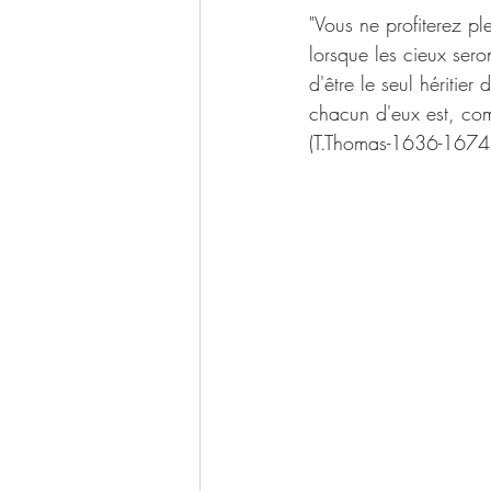
"Vous ne profiterez p
lorsque les cieux sero
d'être le seul héritier
chacun d'eux est, com
(T.Thomas-1636-1674