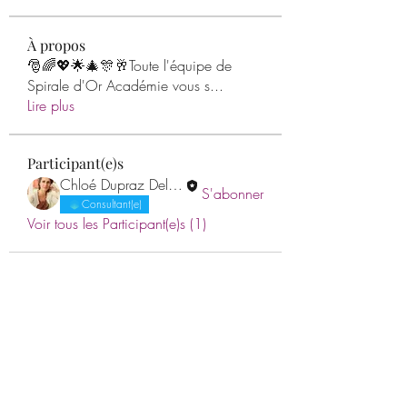
À propos
🎅🌈💖🌟🎄🎊🥂Toute l'équipe de
Spirale d'Or Académie vous s
...
Lire plus
Participant(e)s
Chloé Dupraz Delourme
S'abonner
Consultant(e)
Voir tous les Participant(e)s (1)