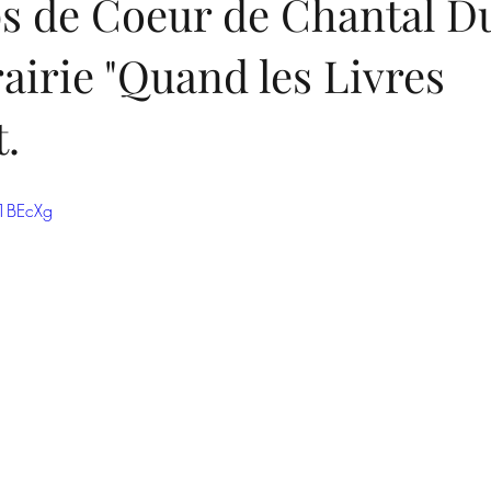
s de Coeur de Chantal Du
rairie "Quand les Livres
.
k1BEcXg