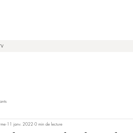
TV
ants
rme
11 janv. 2022
0 min de lecture